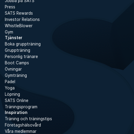
Jobba på SATS
Press
SATS Rewards
Investor Relations
WhistleBlower
Gym
Tjänster
Boka gruppträning
Gruppträning
Personlig tränare
Boot Camps
Övningar
Gymträning
Padel
Yoga
Löpning
SATS Online
Träningsprogram
Inspiration
Träning och träningstips
Företagshälsovård
Våra medlemmar