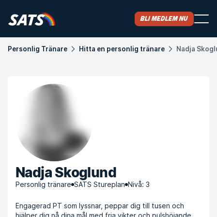
Bli medlem nu
Personlig Tränare
Hitta en personlig tränare
Nadja Skog
Nadja Skoglund
Personlig tränare
SATS Stureplan
Nivå: 3
Engagerad PT som lyssnar, peppar dig till tusen och
hjälper dig nå dina mål med fria vikter och pulshöjande