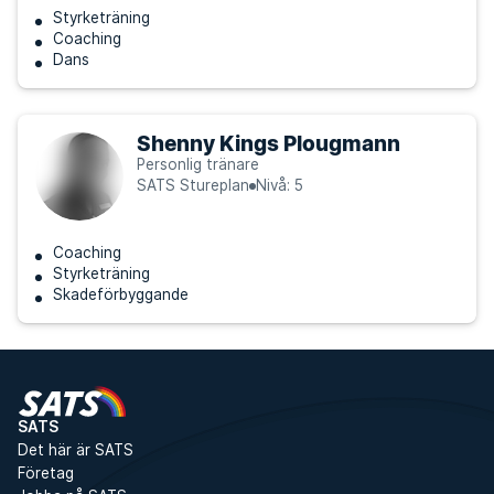
Styrketräning
Coaching
Dans
Shenny Kings Plougmann
Personlig tränare
SATS Stureplan
Nivå: 5
Coaching
Styrketräning
Skadeförbyggande
SATS
Det här är SATS
Företag