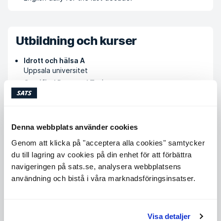
Utbildning och kurser
Idrott och hälsa A
Uppsala universitet
Certified Personal Trainer
IntensivePT
Advanced International Trainer
IntensivePT
Denna webbplats använder cookies
Specialist in training pregnant and new mothers
IntensivePT
Genom att klicka på "acceptera alla cookies" samtycker
du till lagring av cookies på din enhet för att förbättra
navigeringen på sats.se, analysera webbplatsens
Köp PT-klipp
användning och bistå i våra marknadsföringsinsatser.
Tillgängliga tider
Visa detaljer