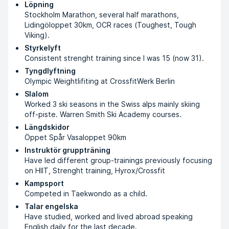
Löpning
Stockholm Marathon, several half marathons,
Lidingöloppet 30km, OCR races (Toughest, Tough
Viking).
Styrkelyft
Consistent strenght training since I was 15 (now 31).
Tyngdlyftning
Olympic Weightlifiting at CrossfitWerk Berlin
Slalom
Worked 3 ski seasons in the Swiss alps mainly skiing
off-piste. Warren Smith Ski Academy courses.
Längdskidor
Öppet Spår Vasaloppet 90km
Instruktör gruppträning
Have led different group-trainings previously focusing
on HIIT, Strenght training, Hyrox/Crossfit
Kampsport
Competed in Taekwondo as a child.
Talar engelska
Have studied, worked and lived abroad speaking
English daily for the last decade.