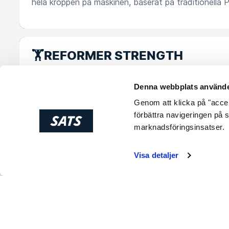
hela kroppen på maskinen, baserat på traditionella Pi
fokusera på både styrka, stabilitet och balans på e
sätt. En klass som gör att du bara vill komma tillbak
🏋️REFORMER STRENGTH
I den här klassen får du en komplett styrketräning 
kroppen kommer att få jobba. Det kan vara bra att h
Denna webbplats använde
innan, men det är inget måste. Alla är välkomna. De
Genom att klicka på "accept
och musklerna kommer att bränna, men den fantasti
förbättra navigeringen på 
salen är så magisk och gör allt värt det!
marknadsföringsinsatser.
Visa detaljer