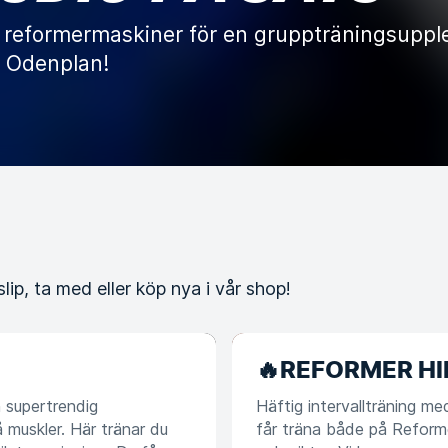
å reformermaskiner för en gruppträningsupplev
 Odenplan!
ip, ta med eller köp nya i vår shop!
🔥REFORMER HI
 supertrendig
Häftig intervallträning me
 muskler. Här tränar du
får träna både på Reform