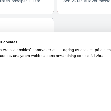
lates-principer. Du får
och vikter. Vi lovar masso
tt skonsamt och effektivt
a för mer!
på Reformern, och hela
a tränat lite styrka
r cookies
t kommer att vara tufft
era alla cookies" samtycker du till lagring av cookies på din enh
ska känslan när du lämnar
sats.se, analysera webbplatsens användning och bistå i våra
Vad är Ref