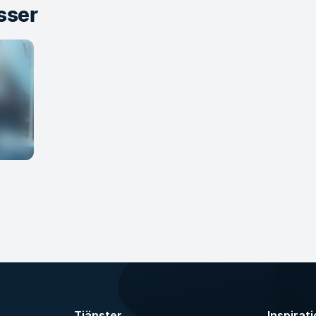
sser
Tjänster
Inspirat