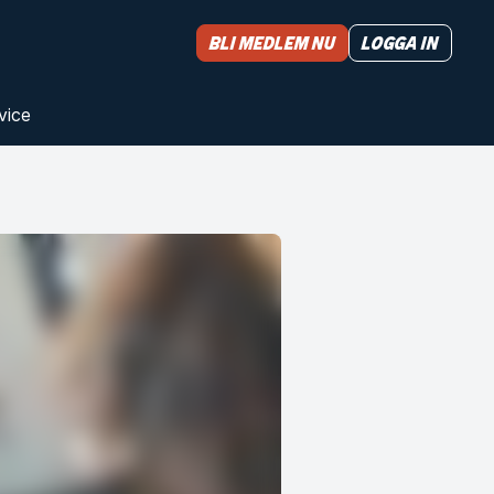
Bli medlem nu
Logga in
vice