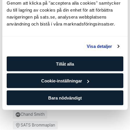
Genom att klicka på "acceptera alla cookies" samtycker
du till lagring av cookies på din enhet för att förbättra
Andra Boot Camps på SATS Brommaplan
navigeringen på sats.se, analysera webbplatsens
Inte helt övertygad? Här är några andra boot camps som
användning och bistå i våra marknadsföringsinsatser.
kanske passar din stil bättre.
Core & Abs Boot Camp
12 platser
Visa detaljer
Annika Uhlan
SATS Brommaplan
Tillåt alla
tis 1 sep. - tis 3 nov.
18:00
Cookie-inställningar
Info och bokning
Bara nödvändigt
Glutes & Lower Body Boot Camp
10 platser
Chand Smith
SATS Brommaplan