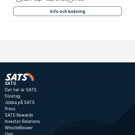
Info och bokning
Pris för medlem
3 199 kr
Anmäl dig
Pris för icke-medlem
3 698 kr
SATS
Det här är SATS
Företag
Jobba på SATS
Press
SATS Rewards
Investor Relations
WhistleBlower
Gym