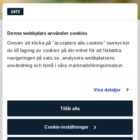
TRÄNING GÖR ATT VI ÄTER BÄTTRE
Denna webbplats använder cookies
Genom att klicka på "acceptera alla cookies" samtycker
du till lagring av cookies på din enhet för att förbättra
Har du lagt märke till att du äter bättre och är mindre
navigeringen på sats.se, analysera webbplatsens
sötsugen när du tränar regelbundet?
användning och bistå i våra marknadsföringsinsatser.
Kristine Symreng
Visa detaljer
nutritionist
Tillåt alla
Pass
Mat och hälsa
Att träning är bra för oss vet de flesta, men att det dessutom
Cookie-inställningar
gör att vi äter bättre är det inte fullt lika många känner till.
Här utreder vi de olika anledningarna till varför det är så.