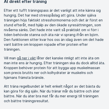
Ät direkt efter träning
Efter ett tufft träningspass är det vanligt att inte känna sig
hungrig. Det har med stresspåslag att göra. Under själva
träningen höjs faktiskt stresshormonerna och det är först en
stund efteråt, med hjälp av den ökade syresättningen, som
nivåerna sänks. Det hade inte varit så praktiskt om vi förr i
tiden behövde stanna och äta när vi sprang ifrån en björn.
Den funktionen sitter kvar hos oss än idag även om det hade
varit bättre om kroppen ropade efter protein efter
träningen.
Vill man
gå ner i vikt
låter det kanske rimligt att inte äta om
man inte ens är hungrig. Efter träningen ska du dock alltid äta.
Kroppen behöver protein för att bygga upp muskelmassan
som precis brutits ner och kolhydrater är muskelns och
hjärnans främsta bränsle.
Att träna regelbundet är helt enkelt något av det bästa du
kan göra för dig själv. När du tränar mår du bättre och äter
bättre. När du äter bra mat får du mer energi till träningen
och bättre träningsresultat.