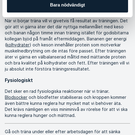
Bara nödvändigt
Pyskologiskt
När vi börjar träna vill vi givetvis få resultat av träningen. Det
gör att vi gärna äter det där nyttiga mellanmålet med keso
och banan någon timme innan träning istället för godisbitarna
kollegan bjöd på framåt eftermiddagen. Bananen ger energi
(
kolhydrater
) och keson innehåller protein som motverkar
muskelnedbrytning om de intas före passet. Efter träningen
äter vi gärna en välbalanserad måltid med mättande protein
och bra kvalitet på kolhydrater och fett. Efter träningen vill vi
ju absolut inte förstöra träningsresultatet.
Fysiologiskt
Det sker en rad fysiologiska reaktioner när vi tränar.
Blodsocker
och blodfetter stabiliseras och kroppen kommer
även bättre kunna reglera hur mycket mat vi behöver äta.
Det krävs nämligen en viss miniminivå av rörelse för att vi ska
kunna reglera hunger och mättnad.
Gå och träna under eller efter arbetsdagen för att sänka