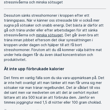
stressnivåerna och minska sötsuget
Dessutom sänks stresshormoner i kroppen efter ett
träningspass. När vi känner oss stressade blir vi också mer
sugna på sötsaker och snabb energi. Det bästa är därför att
gå och träna under eller efter arbetsdagen för att sänka
stressnivåerna och
minska sötsuget
. Det går även bra att
träna innan jobbet eftersom det ökar syresättningen i
kroppen under dagen och hjälper till att få bort
stresshormoner. Förutom att du då kommer välja bättre mat
under hela dagen får du även ökad koncentration och
produktivitet.
Ät inte upp förbrukade kalorier
Det finns en vanlig fälla som du ska vara uppmärksam på. Det
är inte helt ovanligt att man tänker att man får unna sig mer
sötsaker när man tränar regelbundet. Det är såklart till viss
del sant men var medveten om att det är oerhört mycket
lättare att äta 500 kcal än att förbruka dem. Jämför en
timmes joggingtur med 1,5 dl nötter eller 100 gram choklad.