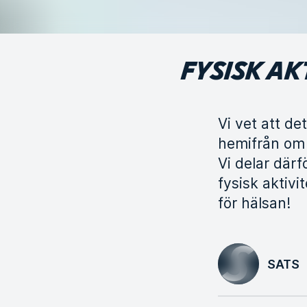
FYSISK AK
Vi vet att de
hemifrån om 
Vi delar därf
fysisk aktivi
för hälsan!
SATS