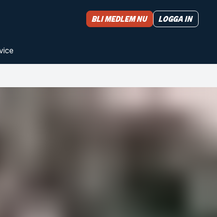
Bli medlem nu
Logga in
vice