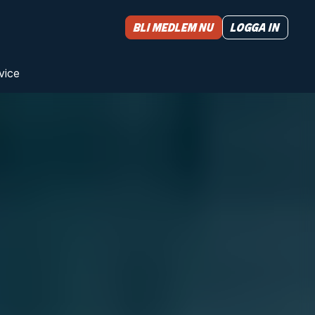
Bli medlem nu
Logga in
vice