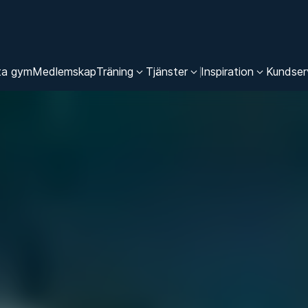
ta gym
Medlemskap
Träning
Tjänster
Inspiration
Kundser