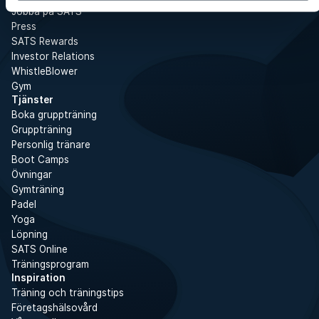
Jobba på SATS
Press
SATS Rewards
Investor Relations
WhistleBlower
Gym
Tjänster
Boka gruppträning
Gruppträning
Personlig tränare
Boot Camps
Övningar
Gymträning
Padel
Yoga
Löpning
SATS Online
Träningsprogram
Inspiration
Träning och träningstips
Företagshälsovård