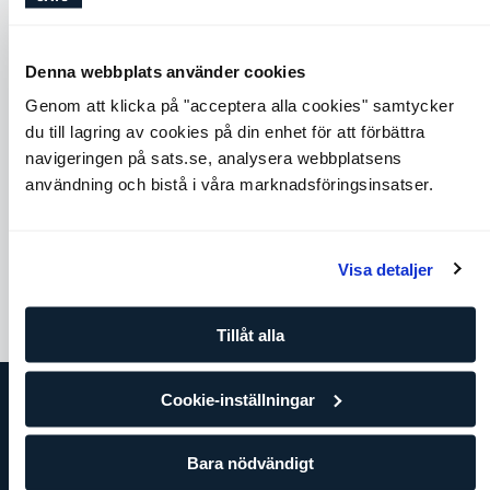
Denna webbplats använder cookies
Genom att klicka på "acceptera alla cookies" samtycker
du till lagring av cookies på din enhet för att förbättra
navigeringen på sats.se, analysera webbplatsens
Cobra
Around the world
användning och bistå i våra marknadsföringsinsatser.
Axlar
Core
Chest
Back
Core
Visa detaljer
Tillåt alla
Cookie-inställningar
SATS
Det här är SATS
Bara nödvändigt
Företag