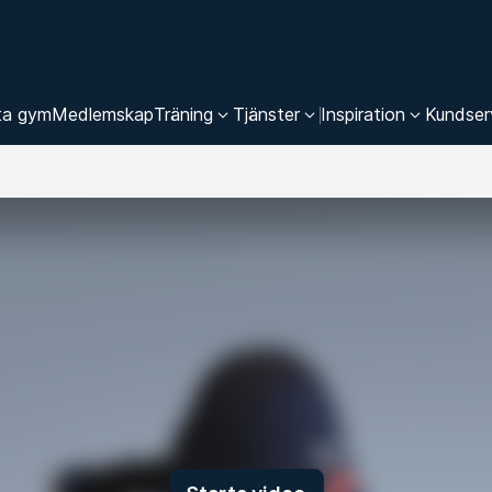
ta gym
Medlemskap
Träning
Tjänster
Inspiration
Kundser