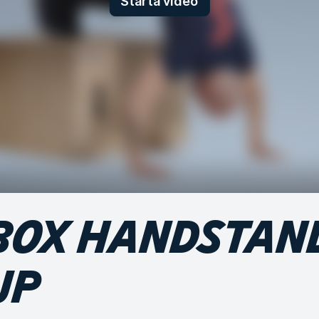
Starta video
BOX HANDSTAN
UP