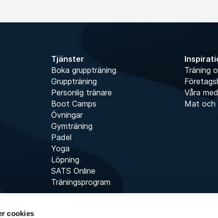
Tjänster
Inspirat
Boka gruppträning
Träning o
Gruppträning
Företags
Personlig tränare
Våra me
Boot Camps
Mat och 
Övningar
Gymträning
Padel
Yoga
Löpning
SATS Online
Träningsprogram
r cookies