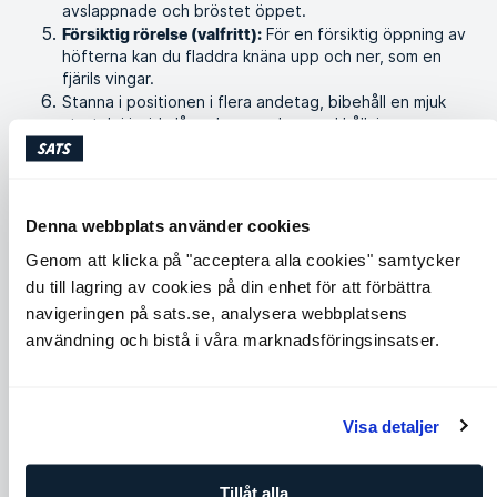
avslappnade och bröstet öppet.
För en försiktig öppning av
Försiktig rörelse (valfritt):
höfterna kan du fladdra knäna upp och ner, som en
fjärils vingar.
Stanna i positionen i flera andetag, bibehåll en mjuk
stretch i insida lår och en avslappnad hållning.
Liknande övningar
Denna webbplats använder cookies
Genom att klicka på "acceptera alla cookies" samtycker
du till lagring av cookies på din enhet för att förbättra
navigeringen på sats.se, analysera webbplatsens
användning och bistå i våra marknadsföringsinsatser.
Visa detaljer
Cobra
Around the world
Tillåt alla