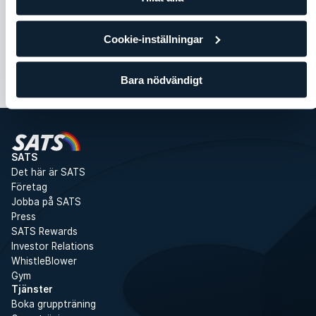
Axlar
Core
Chest
Back
Core
Cookie-inställningar
Bara nödvändigt
SATS
Det här är SATS
Företag
Jobba på SATS
Press
SATS Rewards
Investor Relations
WhistleBlower
Gym
Tjänster
Boka gruppträning