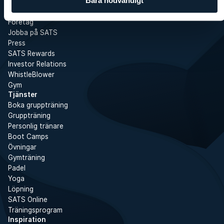
Bara nödvändigt
SATS
Det här är SATS
Företag
Jobba på SATS
Press
SATS Rewards
Investor Relations
WhistleBlower
Gym
Tjänster
Boka gruppträning
Gruppträning
Personlig tränare
Boot Camps
Övningar
Gymträning
Padel
Yoga
Löpning
SATS Online
Träningsprogram
Inspiration