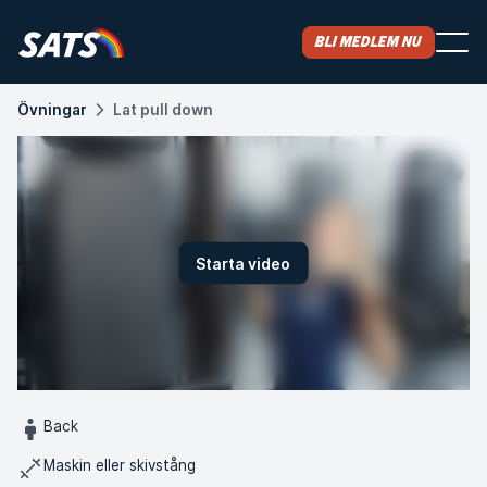
Bli medlem nu
Övningar
Lat pull down
Starta video
Back
Maskin eller skivstång