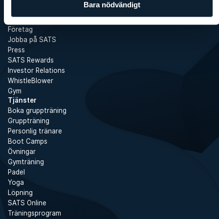
Bara nödvändigt
SATS
Det här är SATS
Företag
Jobba på SATS
Press
SATS Rewards
Investor Relations
WhistleBlower
Gym
Tjänster
Boka gruppträning
Gruppträning
Personlig tränare
Boot Camps
Övningar
Gymträning
Padel
Yoga
Löpning
SATS Online
Träningsprogram