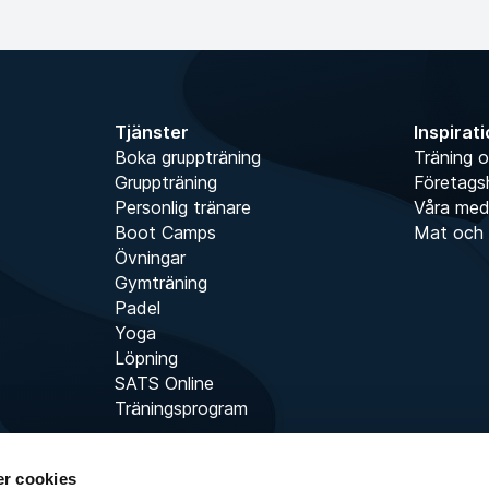
Tjänster
Inspirat
Boka gruppträning
Träning o
Gruppträning
Företags
Personlig tränare
Våra me
Boot Camps
Mat och 
Övningar
Gymträning
Padel
Yoga
Löpning
SATS Online
Träningsprogram
r cookies