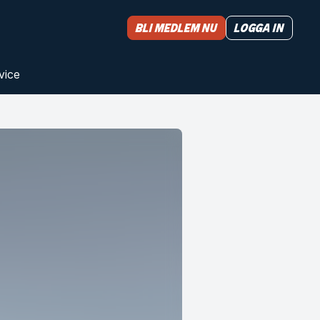
Bli medlem nu
Logga in
vice