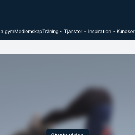
ta gym
Medlemskap
Träning
Tjänster
Inspiration
Kundser