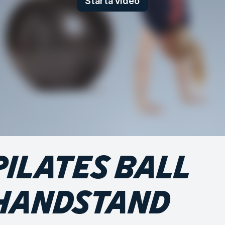
Starta video
PILATES BALL
HANDSTAND