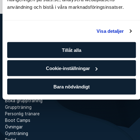
användning och bistå i våra marknadsföringsinsatser.
Visa detaljer
SATS
Det här är SATS
Företag
Tillåt alla
Jobba på SATS
Press
Cookie-inställningar
SATS Rewards
Investor Relations
WhistleBlower
Bara nödvändigt
Gym
Tjänster
Boka gruppträning
Gruppträning
Personlig tränare
Boot Camps
Övningar
Gymträning
Padel