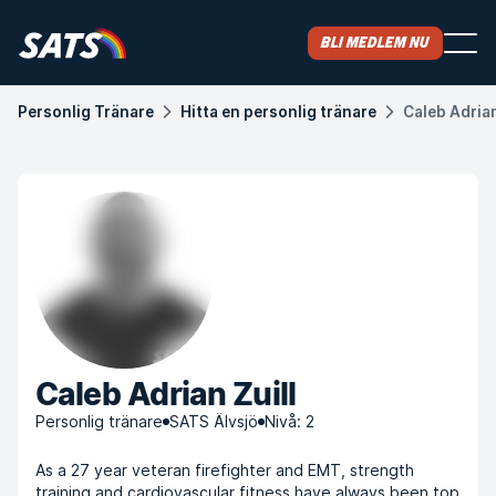
Bli medlem nu
Personlig Tränare
Hitta en personlig tränare
Caleb Adrian
Caleb Adrian Zuill
Personlig tränare
SATS Älvsjö
Nivå: 2
As a 27 year veteran firefighter and EMT, strength
training and cardiovascular fitness have always been top