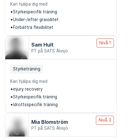
Kan hjälpa dig med
Styrkespecifik träning
Under-/efter graviditet
Förbättra flexibilitet
Nivå 1
Sam Hult
PT på SATS Älvsjö
Styrketräning
Kan hjälpa dig med
injury recovery
Styrkespecifik träning
Idrottsspecifik träning
Nivå 3
Mia Blomström
PT på SATS Älvsjö