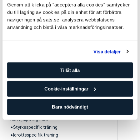
PT på SATS Älvsjö
Genom att klicka på "acceptera alla cookies" samtycker
du till lagring av cookies på din enhet för att förbättra
navigeringen på sats.se, analysera webbplatsens
Coaching
Gymnastik
Seniorträning
användning och bistå i våra marknadsföringsinsatser.
Kan hjälpa dig med
Styrkespecifik träning
Idrottsspecifik träning
Visa detaljer
Förbättra löpteknik
Tillåt alla
Nivå 3
Oscar Rosén
PT på SATS Älvsjö
Cookie-inställningar
Styrketräning
Coaching
Bara nödvändigt
Skadeförbyggande
Kan hjälpa dig med
Styrkespecifik träning
Idrottsspecifik träning