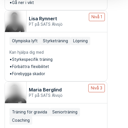
Gå ner i vikt
Nivå 1
Lisa Rynnert
PT på SATS Älvsjö
Olympiska lyft
Styrketräning
Löpning
Kan hjälpa dig med
Styrkespecifik träning
Förbättra flexibilitet
Förebygga skador
Nivå 3
Maria Berglind
PT på SATS Älvsjö
Träning för gravida
Seniorträning
Coaching