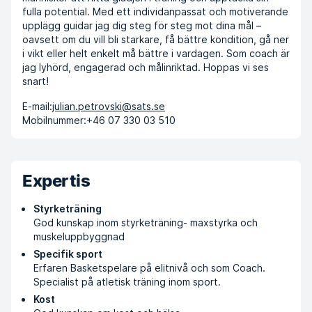
fulla potential. Med ett individanpassat och motiverande
upplägg guidar jag dig steg för steg mot dina mål –
oavsett om du vill bli starkare, få bättre kondition, gå ner
i vikt eller helt enkelt må bättre i vardagen. Som coach är
jag lyhörd, engagerad och målinriktad. Hoppas vi ses
snart!
E-mail:
julian.petrovski@sats.se
Mobilnummer:
+46 07 330 03 510
Expertis
Styrketräning
God kunskap inom styrketräning- maxstyrka och
muskeluppbyggnad
Specifik sport
Erfaren Basketspelare på elitnivå och som Coach.
Specialist på atletisk träning inom sport.
Kost