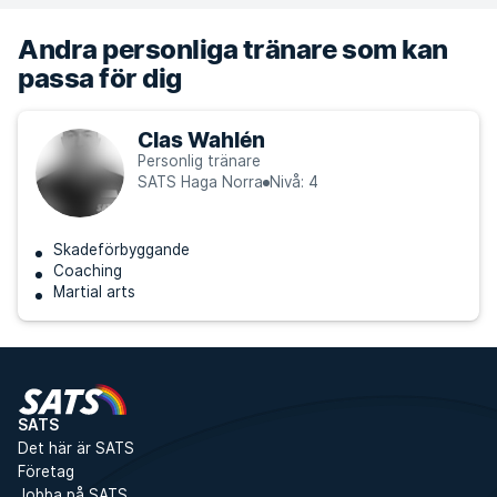
Andra personliga tränare som kan
passa för dig
Clas Wahlén
Personlig tränare
SATS Haga Norra
Nivå: 4
Skadeförbyggande
Coaching
Martial arts
SATS
Det här är SATS
Företag
Jobba på SATS