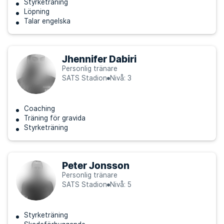
Styrketräning
Löpning
Talar engelska
Jhennifer Dabiri
Personlig tränare
SATS Stadion
Nivå: 3
Coaching
Träning för gravida
Styrketräning
Peter Jonsson
Personlig tränare
SATS Stadion
Nivå: 5
Styrketräning