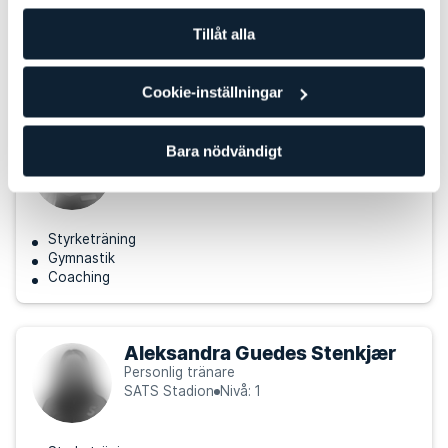
Styrketräning
Tillåt alla
Coaching
Kost
Cookie-inställningar
Caroline Brantestig
Bara nödvändigt
Personlig tränare
SATS Stadion
Nivå: 4
Styrketräning
Gymnastik
Coaching
Aleksandra Guedes Stenkjær
Personlig tränare
SATS Stadion
Nivå: 1