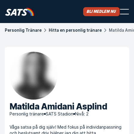
Bli medlem nu
Personlig Tränare
Hitta en personlig tränare
Matilda Ami
Matilda Amidani Asplind
Personlig tränare
SATS Stadion
Nivå: 2
Våga satsa på dig själv! Med fokus på individanpassning
och beslutsamt driv hjälper jag dig att hitta