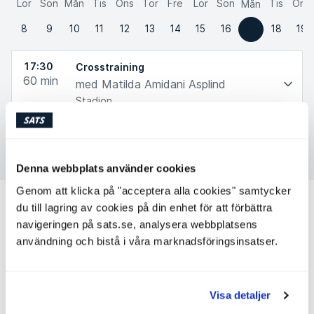
Lör
Sön
Mån
Tis
Ons
Tor
Fre
Lör
Sön
Tis
Ons
Mån
8
9
10
11
12
13
14
15
16
18
19
17
17:30
Crosstraining
60
min
med Matilda Amidani Asplind
Stadion
Boka
Denna webbplats använder cookies
Genom att klicka på "acceptera alla cookies" samtycker
Andra personliga tränare som kan
du till lagring av cookies på din enhet för att förbättra
passa för dig
navigeringen på sats.se, analysera webbplatsens
användning och bistå i våra marknadsföringsinsatser.
Louise Dannert
Personlig tränare
SATS Stadion
Nivå: 2
Visa detaljer