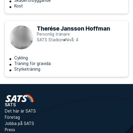
Skadeförbyggande
Kost
Therése Jansson Hoffman
Personlig tränare
SATS Stadion
Nivå: 4
Cykling
Träning för gravida
Styrketräning
SATS
Det här är SATS
Företag
Jobba på SATS
Press