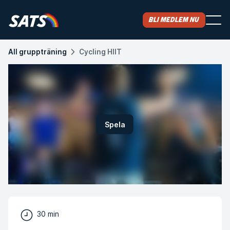
Bli medlem nu
All gruppträning
Cycling HIIT​
Spela
30 min