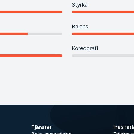
Styrka
Balans
Koreografi
Tjänster
Inspirat
Boka gruppträning
Träning o