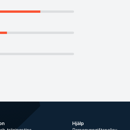
ion
Hjälp
ch träningstips
Personuppgiftspolicy