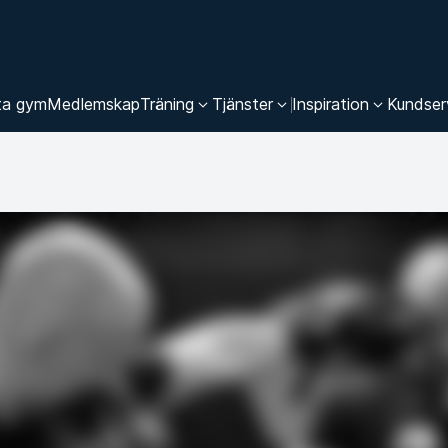
ta gym
Medlemskap
Träning
Tjänster
Inspiration
Kundser