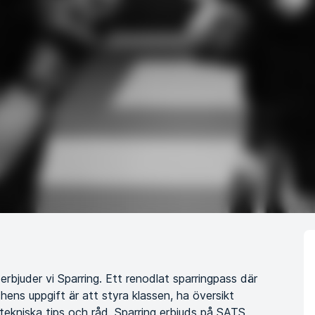
erbjuder vi Sparring. Ett renodlat sparringpass där
hens uppgift är att styra klassen, ha översikt
ekniska tips och råd. Sparring erbjuds på SATS