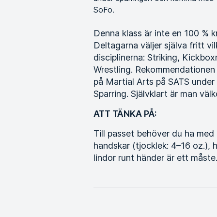
SoFo.
Denna klass är inte en 100 % k
Deltagarna väljer själva fritt vi
disciplinerna: Striking, Kick
Wrestling. Rekommendationen ä
på Martial Arts på SATS under
Sparring. Självklart är man väl
ATT TÄNKA PÅ:
Till passet behöver du ha me
handskar (tjocklek: 4–16 oz.)
lindor runt händer är ett måste