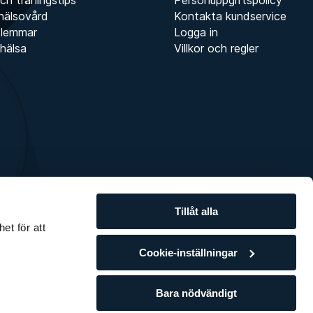
hälsovård
Kontakta kundservice
dlemmar
Logga in
hälsa
Villkor och regler
Tillåt alla
et för att
Cookie-inställningar
Bara nödvändigt
 - 2026 • Så här hanterar vi
cookies
och
personuppgifter
.