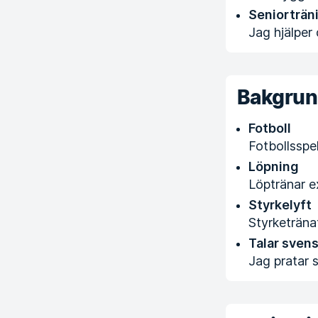
Seniorträn
Jag hjälper
Bakgru
Fotboll
Fotbollsspe
Löpning
Löptränar e
Styrkelyft
Styrketräna
Talar sven
Jag pratar 