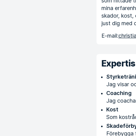
som hittade t
mina erfarenhe
skador, kost,
just dig med 
E-mail:
christ
Expertis
Styrketrän
Jag visar oc
Coaching
Jag coachar 
Kost
Som kostråd
Skadeförb
Förebygga f