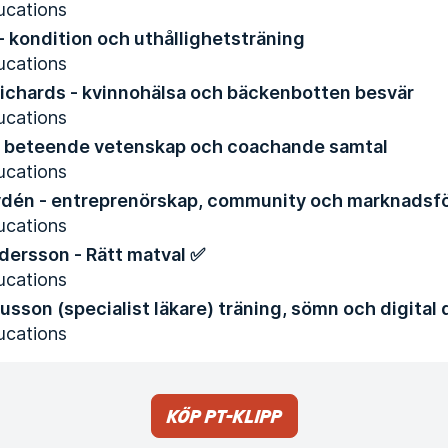
ucations
 - kondition och uthållighetsträning
ucations
ichards - kvinnohälsa och bäckenbotten besvär
ucations
 - beteende vetenskap och coachande samtal
ucations
én - entreprenörskap, community och marknadsfö
ucations
ndersson - Rätt matval ✅
ucations
sson (specialist läkare) träning, sömn och digital
ucations
Köp PT-klipp