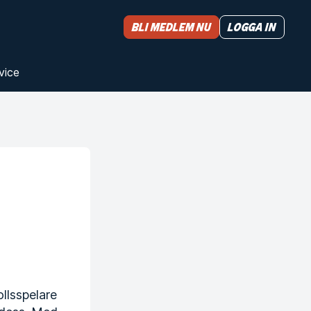
Bli medlem nu
Logga in
vice
ollsspelare