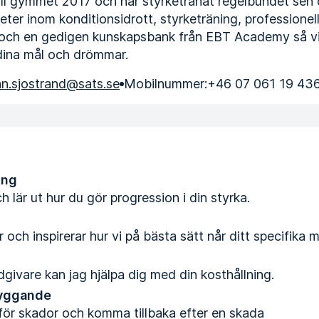
ill gymmet 2017 och har styrketränat regelbundet sen
ter inom konditionsidrott, styrketräning, professionell
 och en gedigen kunskapsbank från EBT Academy så vill
dina mål och drömmar.
ian.sjostrand@sats.se
Mobilnummer:
+46 07 061 19 43
ing
h lär ut hur du gör progression i din styrka.
och inspirerar hur vi på bästa sätt når ditt specifika m
givare kan jag hjälpa dig med din kosthållning.
yggande
ör skador och komma tillbaka efter en skada