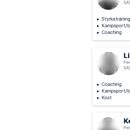
SA
Styrketränin
Kampsport/b
Coaching
L
Per
SA
Coaching
Kampsport/b
Kost
K
Per