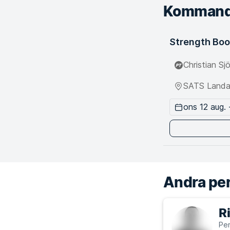
Kommand
Strength Bo
Christian Sj
SATS Landa
ons 12 aug. 
Andra per
R
Per