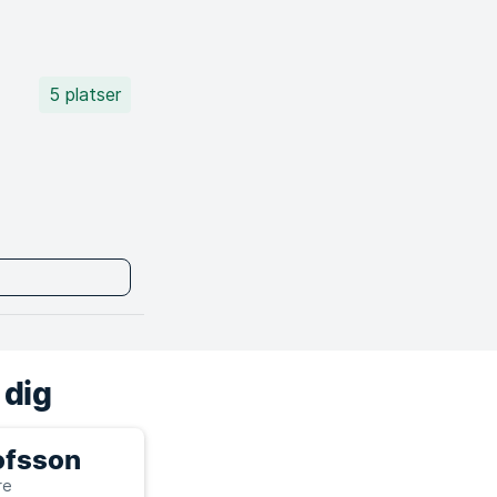
5 platser
 dig
ofsson
re