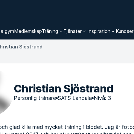
ta gym
Medlemskap
Träning
Tjänster
Inspiration
Kundser
hristian Sjöstrand
Christian Sjöstrand
Personlig tränare
SATS Landala
Nivå: 3
och glad kille med mycket träning i blodet. Jag är fotb