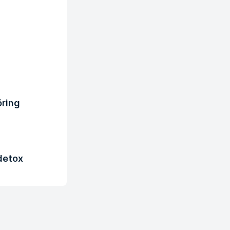
ring
 detox