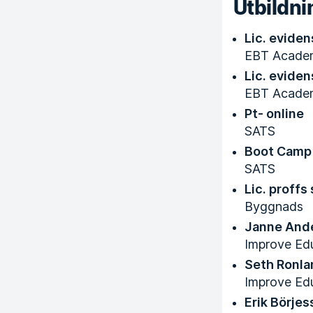
Utbildni
Lic. evide
EBT Acade
Lic. evide
EBT Acade
Pt- online
SATS
Boot Camp
SATS
Lic. proff
Byggnads
Janne Ande
Improve Ed
Seth Ronla
Improve Ed
Erik Börjes