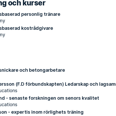
ng och kurser
nsbaserad personlig tränare
my
nsbaserad kostrådgivare
my
s snickare och betongarbetare
rsson (F.D förbundskapten) Ledarskap och lagsa
ucations
nd - senaste forskningen om senors kvalitet
ucations
son - expertis inom rörlighets träning