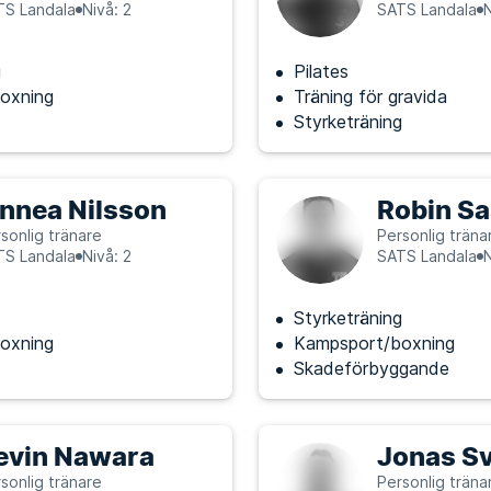
TS Landala
Nivå: 2
SATS Landala
N
g
Pilates
oxning
Träning för gravida
Styrketräning
innea Nilsson
Robin S
sonlig tränare
Personlig träna
TS Landala
Nivå: 2
SATS Landala
N
Styrketräning
oxning
Kampsport/boxning
Skadeförbyggande
evin Nawara
Jonas S
sonlig tränare
Personlig träna