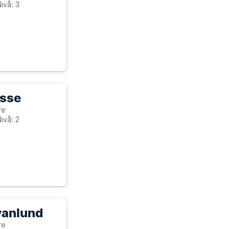
ivå: 3
asse
re
ivå: 2
vanlund
re