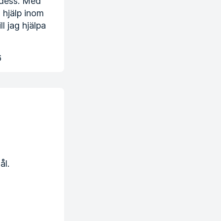
 dess. Med
 hjälp inom
 jag hjälpa
6
ål.