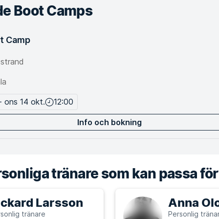
e Boot Camps
ot Camp
östrand
la
- ons 14 okt.
12:00
Info och bokning
sonliga tränare som kan passa för
ickard Larsson
Anna Ol
sonlig tränare
Personlig träna