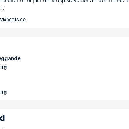
resultat efter just din kropp krävs det att den tränas e
r.
avi@sats.se
yggande
ing
ing
nd