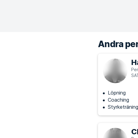
Andra per
H
Per
SAT
Löpning
Coaching
Styrketränin
C