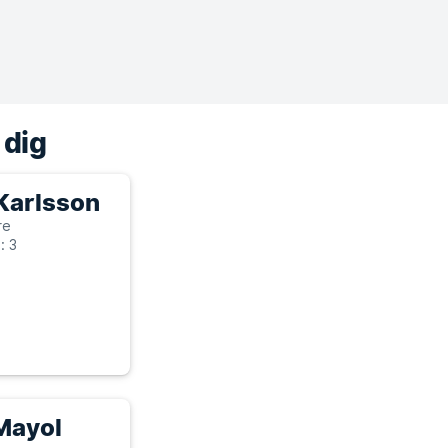
 dig
Karlsson
re
: 3
Mayol