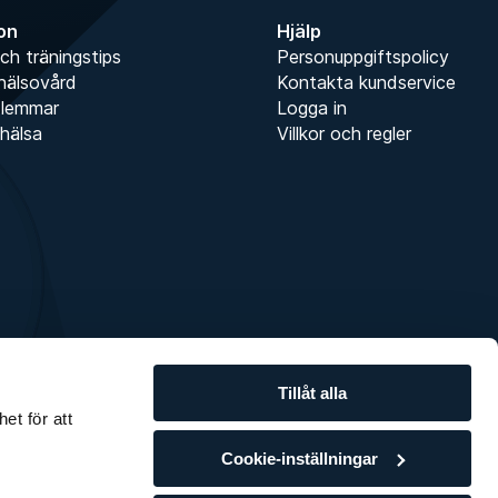
ion
Hjälp
ch träningstips
Personuppgiftspolicy
hälsovård
Kontakta kundservice
dlemmar
Logga in
hälsa
Villkor och regler
Tillåt alla
et för att
Cookie-inställningar