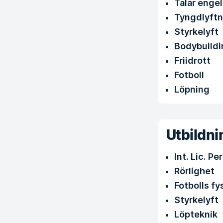
Talar enge
Tyngdlyftn
Styrkelyft
Bodybuildi
Friidrott
Fotboll
Löpning
Utbildni
Int. Lic. P
Rörlighet
Fotbolls fy
Styrkelyft
Löpteknik