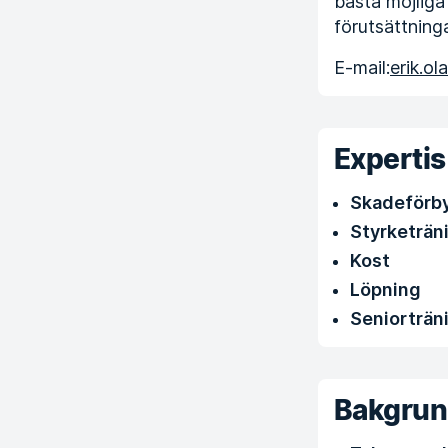
bästa möjliga 
förutsättninga
E-mail:
erik.ol
Expertis
Skadeförb
Styrketrän
Kost
Löpning
Seniorträn
Bakgru