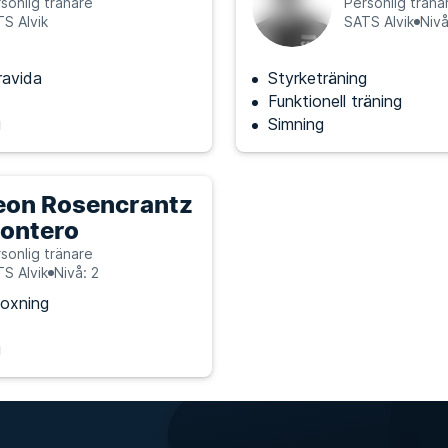
sonlig tränare
Personlig träna
S Alvik
SATS Alvik
Nivå
ravida
Styrketräning
Funktionell träning
g
Simning
eon Rosencrantz
ontero
sonlig tränare
S Alvik
Nivå: 2
oxning
g