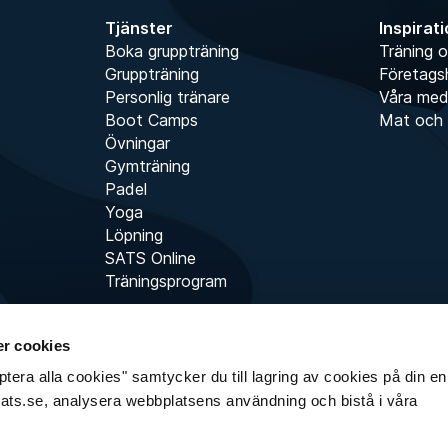
Tjänster
Inspirat
Boka gruppträning
Träning o
Gruppträning
Företags
Personlig tränare
Våra me
Boot Camps
Mat och 
Övningar
Gymträning
Padel
Yoga
Löpning
SATS Online
Träningsprogram
r cookies
era alla cookies" samtycker du till lagring av cookies på din enh
sats.se, analysera webbplatsens användning och bistå i våra