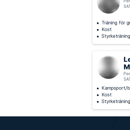
Per
SAT
Träning för g
Kost
Styrketränin
L
M
Per
SAT
Kampsport/b
Kost
Styrketränin