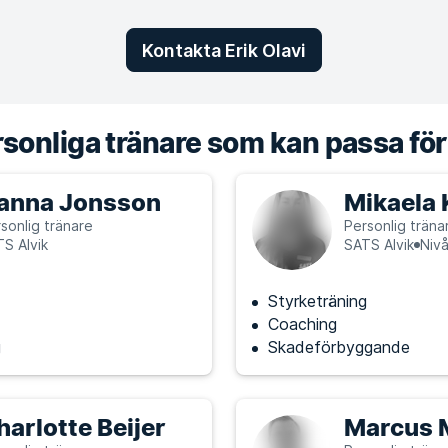
Kontakta Erik Olavi
sonliga tränare som kan passa för
anna Jonsson
Mikaela 
sonlig tränare
Personlig träna
S Alvik
SATS Alvik
Nivå
Styrketräning
Coaching
g
Skadeförbyggande
harlotte Beijer
Marcus 