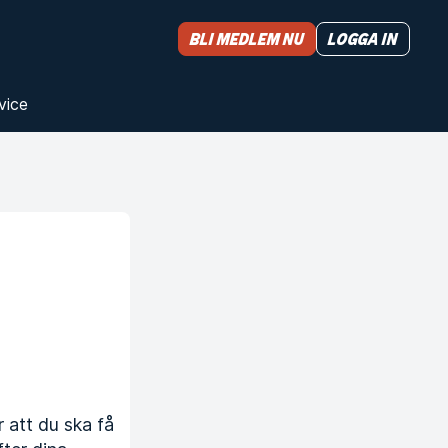
Bli medlem nu
Logga in
vice
r att du ska få