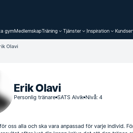
ta gym
Medlemskap
Träning
Tjänster
Inspiration
Kundser
rik Olavi
Erik Olavi
Personlig tränare
SATS Alvik
Nivå: 4
l för oss alla och ska vara anpassad för varje individ. Fö