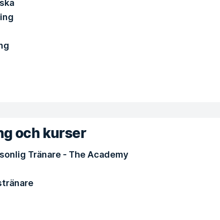
lska
ing
ng
ng och kurser
ersonlig Tränare - The Academy
stränare