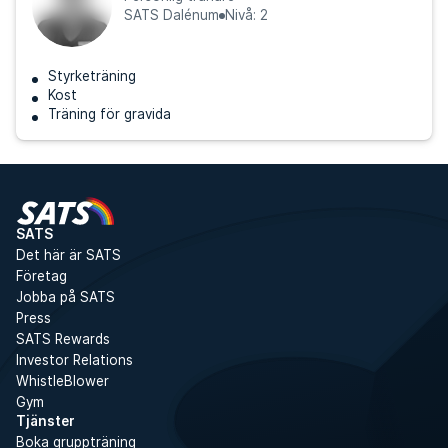
SATS Dalénum
Nivå: 2
Styrketräning
Kost
Träning för gravida
SATS
Det här är SATS
Företag
Jobba på SATS
Press
SATS Rewards
Investor Relations
WhistleBlower
Gym
Tjänster
Boka gruppträning