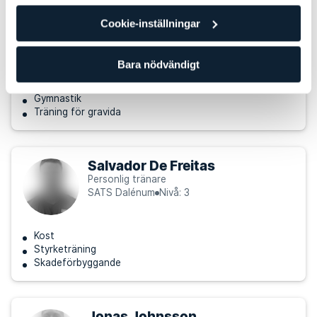
Maria Angel
Cookie-inställningar
Personlig tränare
SATS Dalénum
Nivå: 1
Bara nödvändigt
Styrketräning
Gymnastik
Träning för gravida
Salvador De Freitas
Personlig tränare
SATS Dalénum
Nivå: 3
Kost
Styrketräning
Skadeförbyggande
Jonas Johnsson