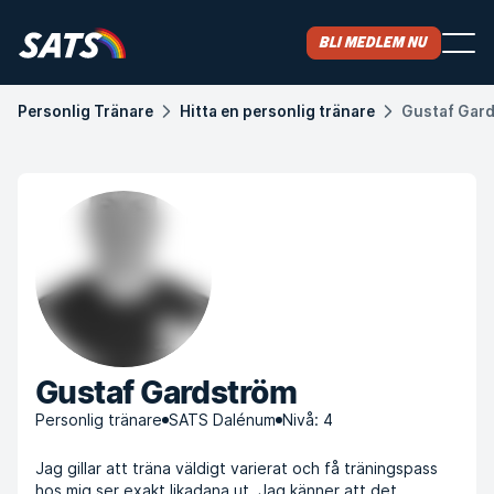
Bli medlem nu
Personlig Tränare
Hitta en personlig tränare
Gustaf Gar
Gustaf Gardström
Personlig tränare
SATS Dalénum
Nivå: 4
Jag gillar att träna väldigt varierat och få träningspass
hos mig ser exakt likadana ut. Jag känner att det