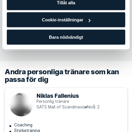
Tillåt alla
12:30
Hot Flexibility
30
min
Cookie-inställningar
med Ulrika Gustafson
Mall of Scandinavia
Bara nödvändigt
Boka
Andra personliga tränare som kan
passa för dig
Niklas Fallenius
Personlig tränare
SATS Mall of Scandinavia
Nivå: 2
Coaching
Styrketräning