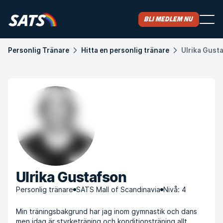
Bli medlem nu
Personlig Tränare
Hitta en personlig tränare
Ulrika Gust
Ulrika Gustafson
Personlig tränare
SATS Mall of Scandinavia
Nivå: 4
Min träningsbakgrund har jag inom gymnastik och dans
men idag är styrketräning och konditionsträning allt