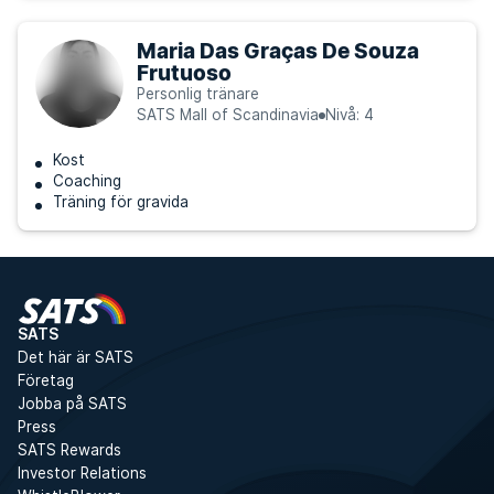
Maria Das Graças De Souza
Frutuoso
Personlig tränare
SATS Mall of Scandinavia
Nivå: 4
Kost
Coaching
Träning för gravida
SATS
Det här är SATS
Företag
Jobba på SATS
Press
SATS Rewards
Investor Relations