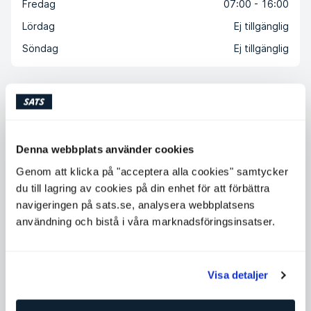
Fredag
07:00 - 16:00
Lördag
Ej tillgänglig
Söndag
Ej tillgänglig
Kontakta Ulrika Gustafson
Testa mig i dessa klasser
Denna webbplats använder cookies
Genom att klicka på "acceptera alla cookies" samtycker
Lör
Sön
Mån
Lör
Sön
Mån
Tis
Ons
Tor
Fre
Tis
Ons
du till lagring av cookies på din enhet för att förbättra
8
9
10
15
16
17
11
12
13
14
18
19
navigeringen på sats.se, analysera webbplatsens
användning och bistå i våra marknadsföringsinsatser.
11:30
Performance HIIT
45
min
med Ulrika Gustafson
Mall of Scandinavia
Visa detaljer
Boka