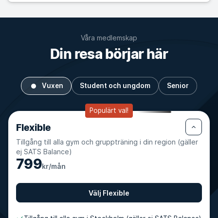
Våra medlemskap
Din resa börjar här
Vuxen
Student och ungdom
Senior
Populärt val!
Flexible
Tillgång till alla gym och gruppträning i din region (gäller
ej SATS Balance)
799
kr/mån
Välj Flexible