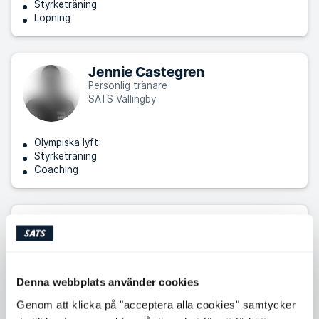
Styrketräning
Löpning
Jennie Castegren
Personlig tränare
SATS Vällingby
Olympiska lyft
Styrketräning
Coaching
Pär Stenquist
Personlig tränare
SATS Vällingby
Nivå: 4
Denna webbplats använder cookies
Styrketräning
Genom att klicka på "acceptera alla cookies" samtycker
Coaching