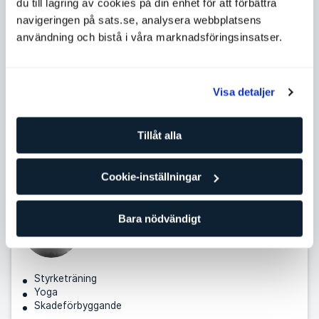
du till lagring av cookies på din enhet för att förbättra
Skadeförbyggande
navigeringen på sats.se, analysera webbplatsens
användning och bistå i våra marknadsföringsinsatser.
Elisabeth Henriksson
Personlig tränare
SATS Vällingby
Nivå: 3
Visa detaljer
Olympiska lyft
Tillåt alla
Styrketräning
Coaching
Cookie-inställningar
Rickard Zamora Pettersson
Bara nödvändigt
Personlig tränare
SATS Vällingby
Nivå: 4
Styrketräning
Yoga
Skadeförbyggande