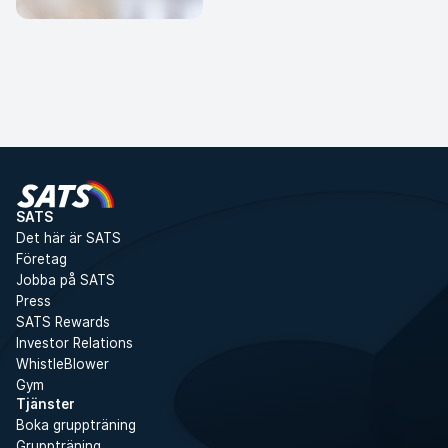
Satsa på dig själv och bygg vanor
Bli medlem nu
som håller 💙
SATS
Det här är SATS
Företag
Jobba på SATS
Press
SATS Rewards
Investor Relations
WhistleBlower
Gym
Tjänster
Boka gruppträning
Gruppträning