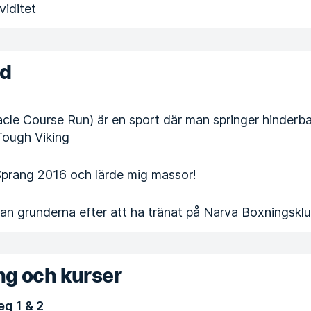
viditet
nd
le Course Run) är en sport där man springer hinderb
 Tough Viking
prang 2016 och lärde mig massor!
an grunderna efter att ha tränat på Narva Boxningskl
ng och kurser
eg 1 & 2