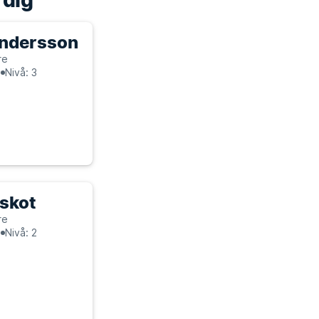
 dig
Andersson
re
n
Nivå: 3
skot
re
n
Nivå: 2