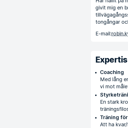
Har hållit på 
givit mig en 
tillvägagångs
tongångar och
E-mail:
robin.
Expertis
Coaching
Med lång er
vi mot måle
Styrketrän
En stark kro
träningsfilo
Träning för
Att ha kvar