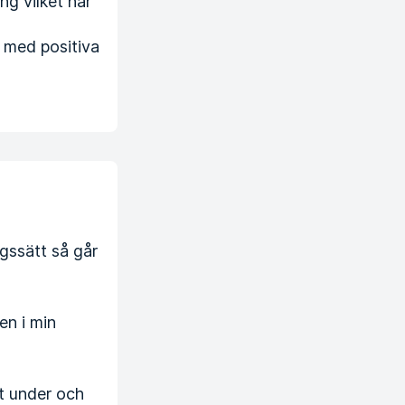
ing vilket har
t med positiva
gssätt så går
en i min
gt under och