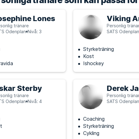
sonliga tränare som kan passa för
osephine Lones
Viking 
sonlig tränare
Personlig träna
TS Odenplan
Nivå: 3
SATS Odenpla
g
Styrketräning
Kost
ravida
Ishockey
skar Sterby
Derek Ja
sonlig tränare
Personlig träna
TS Odenplan
Nivå: 4
SATS Odenpla
g
Coaching
t
Styrketräning
Cykling