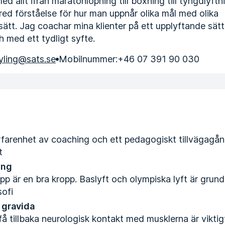
med allt ifrån maratonlöpning till boxning till tyngdlyftn
bred förståelse för hur man uppnår olika mål med olika
sätt. Jag coachar mina klienter på ett upplyftande sät
 med ett tydligt syfte.
kyling@sats.se
Mobilnummer:
+46 07 391 90 030
farenhet av coaching och ett pedagogiskt tillvägagån
t
ing
pp är en bra kropp. Baslyft och olympiska lyft är grund
sofi
 gravida
/få tillbaka neurologisk kontakt med musklerna är vikti