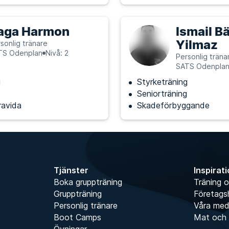
aga Harmon
Ismail B
Yilmaz
sonlig tränare
TS Odenplan
Nivå: 2
Personlig träna
SATS Odenpla
g
Styrketräning
Seniorträning
ravida
Skadeförbyggande
Tjänster
Inspirat
Boka gruppträning
Träning o
Gruppträning
Företags
Personlig tränare
Våra me
Boot Camps
Mat och 