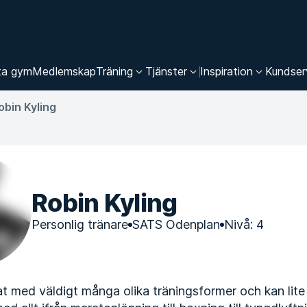
ta gym
Medlemskap
Träning
Tjänster
Inspiration
Kundser
obin Kyling
Robin Kyling
Personlig tränare
SATS Odenplan
Nivå: 4
at med väldigt många olika träningsformer och kan lit