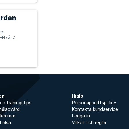
ärdan
re
n
Nivå: 2
ion
Hjälp
ch träningstips
Personuppgiftspolicy
hälsovård
Kontakta kundservice
dlemmar
Logga in
hälsa
Villkor och regler