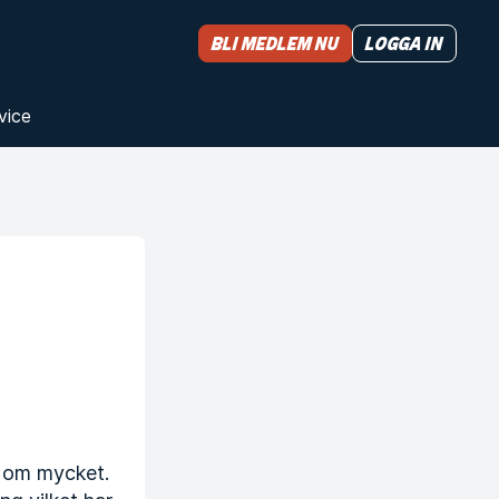
Bli medlem nu
Logga in
vice
e om mycket.