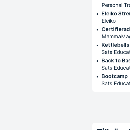
Personal Tr
Eleiko Stre
Eleiko
Certifiera
MammaMa
Kettlebells
Sats Educa
Back to Bas
Sats Educa
Bootcamp
Sats Educa