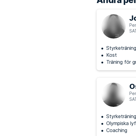
Andra per
J
Per
SA
Styrketränin
Kost
Träning för g
O
Per
SA
Styrketränin
Olympiska lyf
Coaching