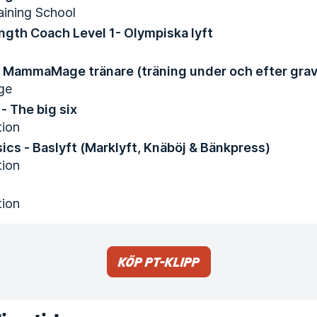
aining School
ngth Coach Level 1- Olympiska lyft
d MammaMage tränare (träning under och efter grav
ge
 - The big six
tion
ics - Baslyft (Marklyft, Knäböj & Bänkpress)
tion
tion
Köp PT-klipp