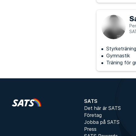
S
Per
SA
Styrketränin
Gymnastik
Träning för g
SATS
Det här är SATS
Företag
Jobba på SATS
Press