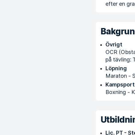
efter en gra
Bakgru
Övrigt
OCR (Obstac
på tävling:
Löpning
Maraton - S
Kampsport
Boxning - K
Utbildni
Lic. PT - St