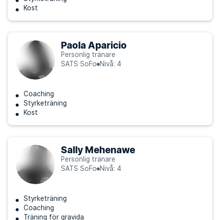
Kost
Paola Aparicio
Personlig tränare
SATS SoFo
Nivå: 4
Coaching
Styrketräning
Kost
Sally Mehenawe
Personlig tränare
SATS SoFo
Nivå: 4
Styrketräning
Coaching
Träning för gravida