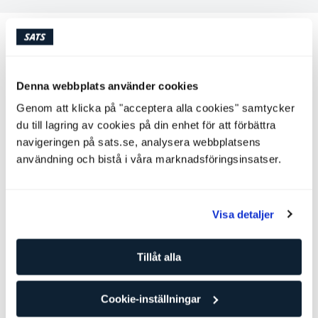
Andra personliga tränare som kan
passa för dig
Denna webbplats använder cookies
Joakim Forsberg
Genom att klicka på "acceptera alla cookies" samtycker
Personlig tränare
SATS SoFo
Nivå: 4
du till lagring av cookies på din enhet för att förbättra
navigeringen på sats.se, analysera webbplatsens
användning och bistå i våra marknadsföringsinsatser.
Coaching
Styrketräning
Skadeförbyggande
Visa detaljer
Attila Kiraly
Tillåt alla
Personlig tränare
SATS SoFo
Nivå: 2
Cookie-inställningar