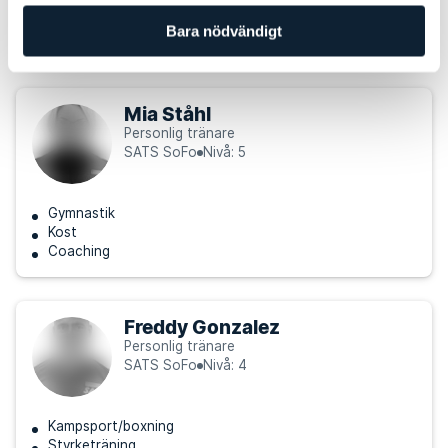
Styrketräning
Coaching
Bara nödvändigt
Träning för gravida
Mia Ståhl
Personlig tränare
SATS SoFo
Nivå: 5
Gymnastik
Kost
Coaching
Freddy Gonzalez
Personlig tränare
SATS SoFo
Nivå: 4
Kampsport/boxning
Styrketräning