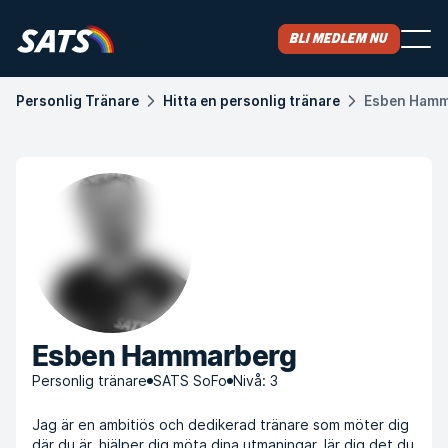
Bli medlem nu
Personlig Tränare
Hitta en personlig tränare
Esben Hamm
Esben Hammarberg
Personlig tränare
SATS SoFo
Nivå: 3
Jag är en ambitiös och dedikerad tränare som möter dig
där du är, hjälper dig möta dina utmaningar, lär dig det du