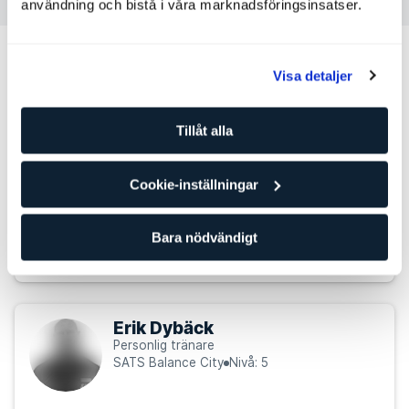
användning och bistå i våra marknadsföringsinsatser.
Andra personliga tränare som kan
Visa detaljer
passa för dig
Tillåt alla
Jonas Anderbring
Personlig tränare
SATS Balance City
Nivå: 4
Cookie-inställningar
Coaching
Bara nödvändigt
Seniorträning
Styrketräning
Erik Dybäck
Personlig tränare
SATS Balance City
Nivå: 5