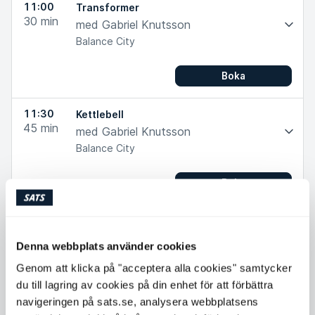
11:00
Transformer
30
min
med Gabriel Knutsson
Balance City
Boka
11:30
Kettlebell
45
min
med Gabriel Knutsson
Balance City
Boka
12:15
Performance Load & HIIT
45
min
med Gabriel Knutsson
Denna webbplats använder cookies
Balance City
Genom att klicka på "acceptera alla cookies" samtycker
du till lagring av cookies på din enhet för att förbättra
Boka
navigeringen på sats.se, analysera webbplatsens