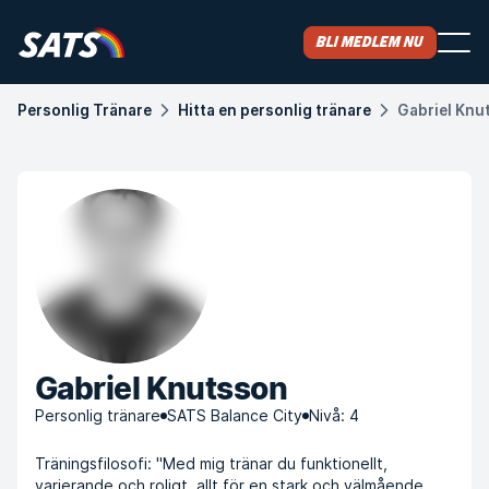
Bli medlem nu
Personlig Tränare
Hitta en personlig tränare
Gabriel Knu
Gabriel Knutsson
Personlig tränare
SATS Balance City
Nivå: 4
Träningsfilosofi: "Med mig tränar du funktionellt,
varierande och roligt, allt för en stark och välmående