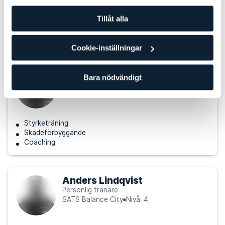
Styrketräning
Tillåt alla
Löpning
Skadeförbyggande
Cookie-inställningar
Erik Dybäck
Bara nödvändigt
Personlig tränare
SATS Balance City
Nivå: 5
Styrketräning
Skadeförbyggande
Coaching
Anders Lindqvist
Personlig tränare
SATS Balance City
Nivå: 4