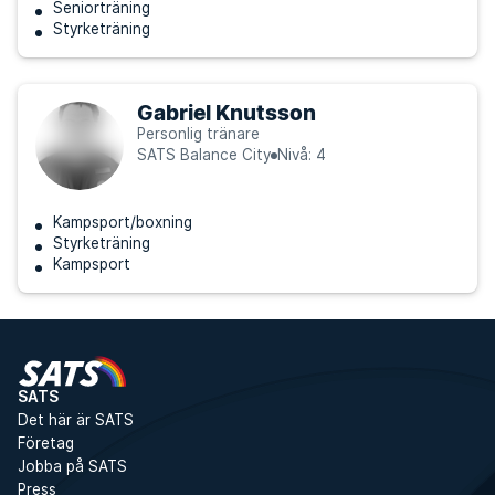
Seniorträning
Styrketräning
Gabriel Knutsson
Personlig tränare
SATS Balance City
Nivå: 4
Kampsport/boxning
Styrketräning
Kampsport
SATS
Det här är SATS
Företag
Jobba på SATS
Press