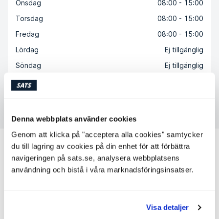
Onsdag
08:00 - 15:00
Torsdag
08:00 - 15:00
Fredag
08:00 - 15:00
Lördag
Ej tillgänglig
Söndag
Ej tillgänglig
Kontakta John Young
Denna webbplats använder cookies
Genom att klicka på "acceptera alla cookies" samtycker
Andra personliga tränare som kan
du till lagring av cookies på din enhet för att förbättra
passa för dig
navigeringen på sats.se, analysera webbplatsens
användning och bistå i våra marknadsföringsinsatser.
Cecilia Karlsson
Personlig tränare
SATS Balance City
Nivå: 2
Visa detaljer