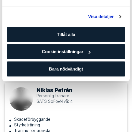
Andra personliga tränare som kan
passa för dig
Visa detaljer
Sally Mehenawe
Personlig tränare
Tillåt alla
SATS SoFo
Nivå: 4
Cookie-inställningar
Styrketräning
Coaching
Träning för gravida
Bara nödvändigt
Niklas Petrén
Personlig tränare
SATS SoFo
Nivå: 4
Skadeförbyggande
Styrketräning
Träning för gravida