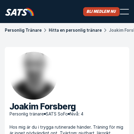
Bli medlem nu
Personlig Tränare
Hitta en personlig tränare
Joakim Fors
Joakim Forsberg
Personlig tränare
SATS SoFo
Nivå: 4
Hos mig är du i trygga rutinerade händer. Träning för mig
är inget nödvändigt ont. Tvärtom; njutbart, lärorikt,